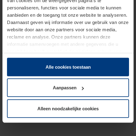
van cookies om de weergegeven pagina's te
personaliseren, functies voor sociale media te kunnen
aanbieden en de toegang tot onze website te analyseren.
Daarnaast geven wij informatie over uw gebruik van onze
website door aan onze partners voor sociale media,
reclame en analyse. Onze partners kunnen deze
informatie samenvoegen met andere gegevens die u
beschikbaar heeft gesteld of die zij tijdens gebruik van
hun diensten hebben verzameld.
Juridisch hebben wij het recht om cookies op uw
Alle cookies toestaan
computer te plaatsen wanneer dit voor de juiste werking
van deze pagina's absoluut vereist is. Voor alle andere
Aanpassen
soorten cookies is uw toestemming benodigd. Uw
toestemming kunt u op elk moment bij de uitleg van de
cookies op pagina
Privacyverklaring
op onze website
Alleen noodzakelijke cookies
wijzigen of herroepen.