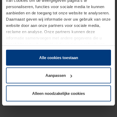
van cookies om de weergegeven pagina's te
personaliseren, functies voor sociale media te kunnen
aanbieden en de toegang tot onze website te analyseren.
Daarnaast geven wij informatie over uw gebruik van onze
website door aan onze partners voor sociale media,
reclame en analyse. Onze partners kunnen deze
informatie samenvoegen met andere gegevens die u
beschikbaar heeft gesteld of die zij tijdens gebruik van
hun diensten hebben verzameld.
Juridisch hebben wij het recht om cookies op uw
Alle cookies toestaan
computer te plaatsen wanneer dit voor de juiste werking
van deze pagina's absoluut vereist is. Voor alle andere
Aanpassen
soorten cookies is uw toestemming benodigd. Uw
toestemming kunt u op elk moment bij de uitleg van de
cookies op pagina
Privacyverklaring
op onze website
Alleen noodzakelijke cookies
wijzigen of herroepen.