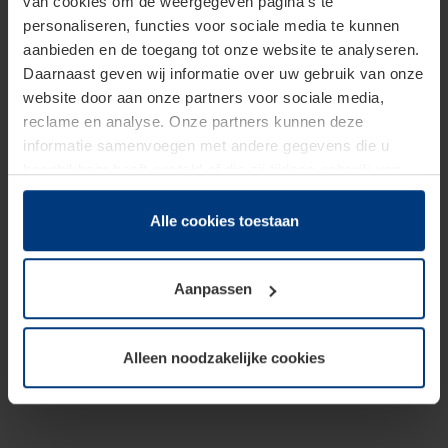
van cookies om de weergegeven pagina's te
personaliseren, functies voor sociale media te kunnen
aanbieden en de toegang tot onze website te analyseren.
Daarnaast geven wij informatie over uw gebruik van onze
website door aan onze partners voor sociale media,
reclame en analyse. Onze partners kunnen deze
informatie samenvoegen met andere gegevens die u
beschikbaar heeft gesteld of die zij tijdens gebruik van
hun diensten hebben verzameld.
Juridisch hebben wij het recht om cookies op uw
Alle cookies toestaan
computer te plaatsen wanneer dit voor de juiste werking
van deze pagina's absoluut vereist is. Voor alle andere
Aanpassen
soorten cookies is uw toestemming benodigd. Uw
toestemming kunt u op elk moment bij de uitleg van de
cookies op pagina
Privacyverklaring
op onze website
Alleen noodzakelijke cookies
wijzigen of herroepen.