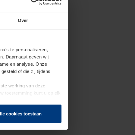
Over
a's te personaliseren,
en. Daarnaast geven wij
clame en analyse. Onze
steld of die zij tijdens
uiste werking van deze
 Uw toestemming kunt u op elk
f herroepen.
lle cookies toestaan