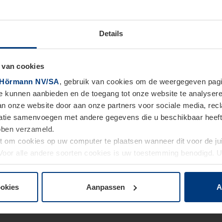
Details
 van cookies
Hörmann NV/SA
, gebruik van cookies om de weergegeven pagin
te kunnen aanbieden en de toegang tot onze website te analyser
van onze website door aan onze partners voor sociale media, re
tie samenvoegen met andere gegevens die u beschikbaar heeft ge
ebben verzameld.
ht om cookies op uw computer te plaatsen wanneer dit voor de j
. Voor alle andere soorten cookies is uw toestemming benodigd.
cookies op pagina
Privacyverklaring
op onze website wijzigen o
ookies
Aanpassen
A