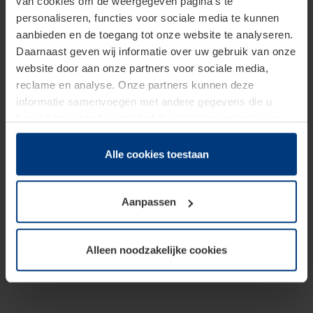
van cookies om de weergegeven pagina's te
personaliseren, functies voor sociale media te kunnen
aanbieden en de toegang tot onze website te analyseren.
Daarnaast geven wij informatie over uw gebruik van onze
website door aan onze partners voor sociale media,
reclame en analyse. Onze partners kunnen deze
informatie samenvoegen met andere gegevens die u
beschikbaar heeft gesteld of die zij tijdens gebruik van
hun diensten hebben verzameld.
Juridisch hebben wij het recht om cookies op uw
Alle cookies toestaan
computer te plaatsen wanneer dit voor de juiste werking
van deze pagina's absoluut vereist is. Voor alle andere
Aanpassen
soorten cookies is uw toestemming benodigd. Uw
toestemming kunt u op elk moment bij de uitleg van de
cookies op pagina
Privacyverklaring
op onze website
Alleen noodzakelijke cookies
wijzigen of herroepen.