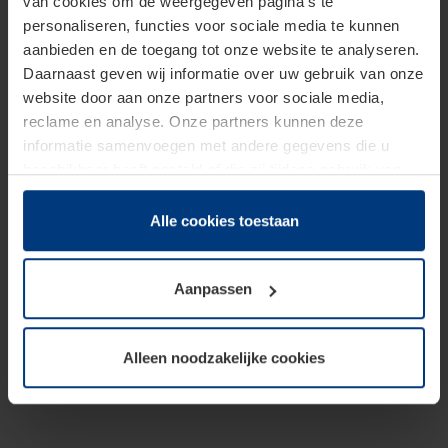
van cookies om de weergegeven pagina's te
personaliseren, functies voor sociale media te kunnen
aanbieden en de toegang tot onze website te analyseren.
Daarnaast geven wij informatie over uw gebruik van onze
website door aan onze partners voor sociale media,
reclame en analyse. Onze partners kunnen deze
informatie samenvoegen met andere gegevens die u
beschikbaar heeft gesteld of die zij tijdens gebruik van
hun diensten hebben verzameld.
Juridisch hebben wij het recht om cookies op uw
Alle cookies toestaan
computer te plaatsen wanneer dit voor de juiste werking
van deze pagina's absoluut vereist is. Voor alle andere
Aanpassen
soorten cookies is uw toestemming benodigd. Uw
toestemming kunt u op elk moment bij de uitleg van de
cookies op pagina
Privacyverklaring
op onze website
Alleen noodzakelijke cookies
wijzigen of herroepen.