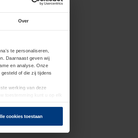
Over
a's te personaliseren,
en. Daarnaast geven wij
clame en analyse. Onze
steld of die zij tijdens
uiste werking van deze
 Uw toestemming kunt u op elk
f herroepen.
lle cookies toestaan