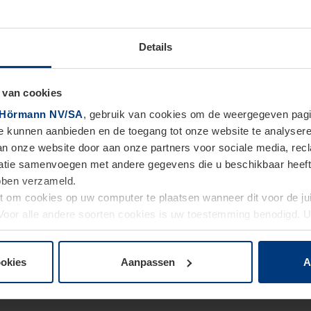
Details
 van cookies
Hörmann NV/SA
, gebruik van cookies om de weergegeven pagin
te kunnen aanbieden en de toegang tot onze website te analyser
van onze website door aan onze partners voor sociale media, re
tie samenvoegen met andere gegevens die u beschikbaar heeft ge
ebben verzameld.
ht om cookies op uw computer te plaatsen wanneer dit voor de j
. Voor alle andere soorten cookies is uw toestemming benodigd.
cookies op pagina
Privacyverklaring
op onze website wijzigen o
ookies
Aanpassen
A