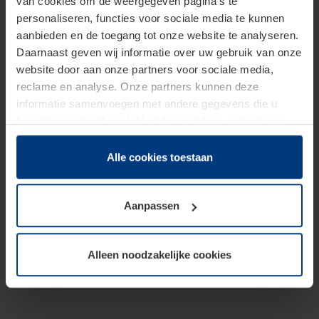
van cookies om de weergegeven pagina's te
personaliseren, functies voor sociale media te kunnen
aanbieden en de toegang tot onze website te analyseren.
Daarnaast geven wij informatie over uw gebruik van onze
website door aan onze partners voor sociale media,
reclame en analyse. Onze partners kunnen deze
informatie samenvoegen met andere gegevens die u
beschikbaar heeft gesteld of die zij tijdens gebruik van
hun diensten hebben verzameld.
Juridisch hebben wij het recht om cookies op uw
Alle cookies toestaan
computer te plaatsen wanneer dit voor de juiste werking
van deze pagina's absoluut vereist is. Voor alle andere
Aanpassen
soorten cookies is uw toestemming benodigd. Uw
toestemming kunt u op elk moment bij de uitleg van de
cookies op pagina
Privacyverklaring
op onze website
Alleen noodzakelijke cookies
wijzigen of herroepen.