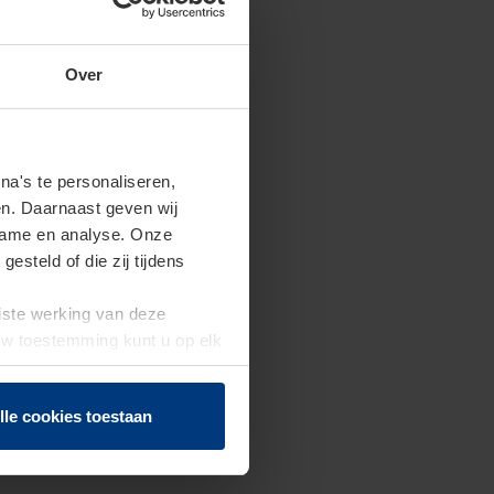
Over
a's te personaliseren,
en. Daarnaast geven wij
clame en analyse. Onze
steld of die zij tijdens
uiste werking van deze
 Uw toestemming kunt u op elk
f herroepen.
lle cookies toestaan