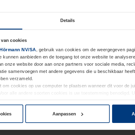
Details
 van cookies
Hörmann NV/SA
, gebruik van cookies om de weergegeven pagin
te kunnen aanbieden en de toegang tot onze website te analyser
van onze website door aan onze partners voor sociale media, re
tie samenvoegen met andere gegevens die u beschikbaar heeft ge
ebben verzameld.
ht om cookies op uw computer te plaatsen wanneer dit voor de j
. Voor alle andere soorten cookies is uw toestemming benodigd.
cookies op pagina
Privacyverklaring
op onze website wijzigen o
ookies
Aanpassen
A