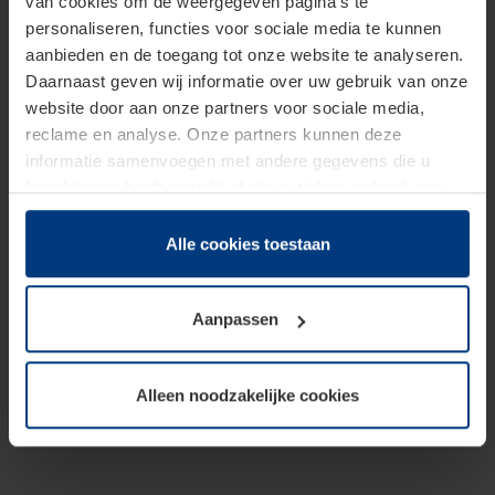
van cookies om de weergegeven pagina's te
personaliseren, functies voor sociale media te kunnen
aanbieden en de toegang tot onze website te analyseren.
Daarnaast geven wij informatie over uw gebruik van onze
website door aan onze partners voor sociale media,
reclame en analyse. Onze partners kunnen deze
informatie samenvoegen met andere gegevens die u
beschikbaar heeft gesteld of die zij tijdens gebruik van
hun diensten hebben verzameld.
Juridisch hebben wij het recht om cookies op uw
Alle cookies toestaan
computer te plaatsen wanneer dit voor de juiste werking
van deze pagina's absoluut vereist is. Voor alle andere
Aanpassen
soorten cookies is uw toestemming benodigd. Uw
toestemming kunt u op elk moment bij de uitleg van de
cookies op pagina
Privacyverklaring
op onze website
Alleen noodzakelijke cookies
wijzigen of herroepen.