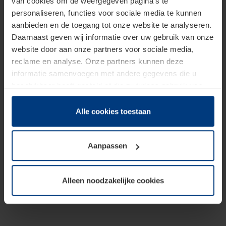
van cookies om de weergegeven pagina's te
personaliseren, functies voor sociale media te kunnen
aanbieden en de toegang tot onze website te analyseren.
Daarnaast geven wij informatie over uw gebruik van onze
website door aan onze partners voor sociale media,
reclame en analyse. Onze partners kunnen deze
informatie samenvoegen met andere gegevens die u
beschikbaar heeft gesteld of die zij tijdens gebruik van
hun diensten hebben verzameld.
Juridisch hebben wij het recht om cookies op uw
Alle cookies toestaan
computer te plaatsen wanneer dit voor de juiste werking
van deze pagina's absoluut vereist is. Voor alle andere
Aanpassen
soorten cookies is uw toestemming benodigd. Uw
toestemming kunt u op elk moment bij de uitleg van de
cookies op pagina
Privacyverklaring
op onze website
Alleen noodzakelijke cookies
wijzigen of herroepen.