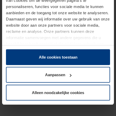
van cookies om de weergegeven pagina's te
personaliseren, functies voor sociale media te kunnen
aanbieden en de toegang tot onze website te analyseren.
Daarnaast geven wij informatie over uw gebruik van onze
website door aan onze partners voor sociale media,
reclame en analyse. Onze partners kunnen deze
informatie samenvoegen met andere gegevens die u
beschikbaar heeft gesteld of die zij tijdens gebruik van
hun diensten hebben verzameld.
Juridisch hebben wij het recht om cookies op uw
Alle cookies toestaan
computer te plaatsen wanneer dit voor de juiste werking
van deze pagina's absoluut vereist is. Voor alle andere
Aanpassen
soorten cookies is uw toestemming benodigd. Uw
toestemming kunt u op elk moment bij de uitleg van de
cookies op pagina
Privacyverklaring
op onze website
Alleen noodzakelijke cookies
wijzigen of herroepen.