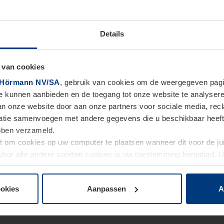
Details
 van cookies
Hörmann NV/SA
, gebruik van cookies om de weergegeven pagin
te kunnen aanbieden en de toegang tot onze website te analyser
van onze website door aan onze partners voor sociale media, re
tie samenvoegen met andere gegevens die u beschikbaar heeft ge
ebben verzameld.
ht om cookies op uw computer te plaatsen wanneer dit voor de j
. Voor alle andere soorten cookies is uw toestemming benodigd.
cookies op pagina
Privacyverklaring
op onze website wijzigen o
ookies
Aanpassen
A