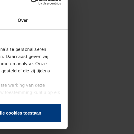
Over
a's te personaliseren,
en. Daarnaast geven wij
clame en analyse. Onze
steld of die zij tijdens
uiste werking van deze
 Uw toestemming kunt u op elk
f herroepen.
lle cookies toestaan