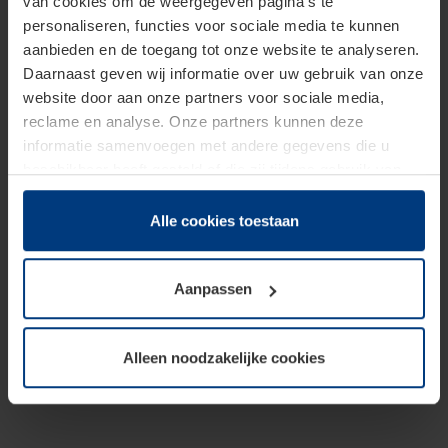
van cookies om de weergegeven pagina's te
personaliseren, functies voor sociale media te kunnen
aanbieden en de toegang tot onze website te analyseren.
Daarnaast geven wij informatie over uw gebruik van onze
website door aan onze partners voor sociale media,
reclame en analyse. Onze partners kunnen deze
informatie samenvoegen met andere gegevens die u
beschikbaar heeft gesteld of die zij tijdens gebruik van
hun diensten hebben verzameld.
Juridisch hebben wij het recht om cookies op uw
Alle cookies toestaan
computer te plaatsen wanneer dit voor de juiste werking
van deze pagina's absoluut vereist is. Voor alle andere
Aanpassen
soorten cookies is uw toestemming benodigd. Uw
toestemming kunt u op elk moment bij de uitleg van de
cookies op pagina
Privacyverklaring
op onze website
Alleen noodzakelijke cookies
wijzigen of herroepen.