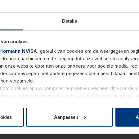
Details
 van cookies
Hörmann NV/SA
, gebruik van cookies om de weergegeven pagin
te kunnen aanbieden en de toegang tot onze website te analyser
van onze website door aan onze partners voor sociale media, re
tie samenvoegen met andere gegevens die u beschikbaar heeft ge
ebben verzameld.
ht om cookies op uw computer te plaatsen wanneer dit voor de j
. Voor alle andere soorten cookies is uw toestemming benodigd.
cookies op pagina
Privacyverklaring
op onze website wijzigen o
ookies
Aanpassen
A