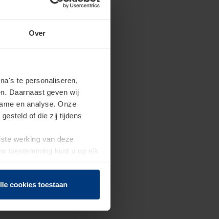
Over
a's te personaliseren,
en. Daarnaast geven wij
clame en analyse. Onze
steld of die zij tijdens
uiste werking van deze
 Uw toestemming kunt u op elk
f herroepen.
lle cookies toestaan