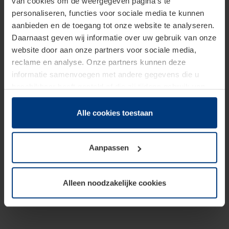
van cookies om de weergegeven pagina's te
personaliseren, functies voor sociale media te kunnen
aanbieden en de toegang tot onze website te analyseren.
Daarnaast geven wij informatie over uw gebruik van onze
website door aan onze partners voor sociale media,
reclame en analyse. Onze partners kunnen deze
informatie samenvoegen met andere gegevens die u
beschikbaar heeft gesteld of die zij tijdens gebruik van
hun diensten hebben verzameld.
Juridisch hebben wij het recht om cookies op uw
Alle cookies toestaan
computer te plaatsen wanneer dit voor de juiste werking
van deze pagina's absoluut vereist is. Voor alle andere
Aanpassen
soorten cookies is uw toestemming benodigd. Uw
toestemming kunt u op elk moment bij de uitleg van de
cookies op pagina
Privacyverklaring
op onze website
Alleen noodzakelijke cookies
wijzigen of herroepen.