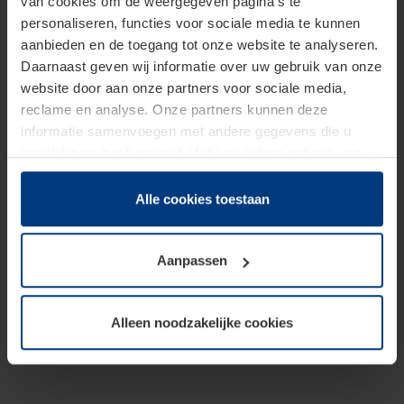
van cookies om de weergegeven pagina's te
personaliseren, functies voor sociale media te kunnen
aanbieden en de toegang tot onze website te analyseren.
Daarnaast geven wij informatie over uw gebruik van onze
website door aan onze partners voor sociale media,
reclame en analyse. Onze partners kunnen deze
informatie samenvoegen met andere gegevens die u
beschikbaar heeft gesteld of die zij tijdens gebruik van
hun diensten hebben verzameld.
Juridisch hebben wij het recht om cookies op uw
Alle cookies toestaan
computer te plaatsen wanneer dit voor de juiste werking
van deze pagina's absoluut vereist is. Voor alle andere
Aanpassen
soorten cookies is uw toestemming benodigd. Uw
toestemming kunt u op elk moment bij de uitleg van de
cookies op pagina
Privacyverklaring
op onze website
Alleen noodzakelijke cookies
wijzigen of herroepen.