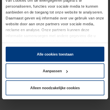
van cookies om de weergegeven pagina's te
personaliseren, functies voor sociale media te kunnen
aanbieden en de toegang tot onze website te analyseren.
Daarnaast geven wij informatie over uw gebruik van onze
website door aan onze partners voor sociale media,
reclame en analyse. Onze partners kunnen deze
informatie samenvoegen met andere gegevens die u
beschikbaar heeft gesteld of die zij tijdens gebruik van
hun diensten hebben verzameld.
Juridisch hebben wij het recht om cookies op uw
Alle cookies toestaan
computer te plaatsen wanneer dit voor de juiste werking
van deze pagina's absoluut vereist is. Voor alle andere
Aanpassen
soorten cookies is uw toestemming benodigd. Uw
toestemming kunt u op elk moment bij de uitleg van de
cookies op pagina
Privacyverklaring
op onze website
Alleen noodzakelijke cookies
wijzigen of herroepen.