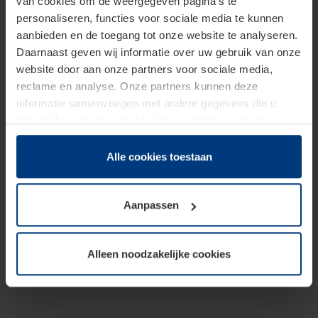
van cookies om de weergegeven pagina's te
personaliseren, functies voor sociale media te kunnen
aanbieden en de toegang tot onze website te analyseren.
Daarnaast geven wij informatie over uw gebruik van onze
website door aan onze partners voor sociale media,
reclame en analyse. Onze partners kunnen deze
informatie samenvoegen met andere gegevens die u
beschikbaar heeft gesteld of die zij tijdens gebruik van
hun diensten hebben verzameld.
Juridisch hebben wij het recht om cookies op uw
Alle cookies toestaan
computer te plaatsen wanneer dit voor de juiste werking
van deze pagina's absoluut vereist is. Voor alle andere
Aanpassen
soorten cookies is uw toestemming benodigd. Uw
toestemming kunt u op elk moment bij de uitleg van de
cookies op pagina
Privacyverklaring
op onze website
Alleen noodzakelijke cookies
wijzigen of herroepen.