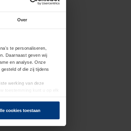
Over
a's te personaliseren,
en. Daarnaast geven wij
clame en analyse. Onze
steld of die zij tijdens
uiste werking van deze
 Uw toestemming kunt u op elk
f herroepen.
lle cookies toestaan