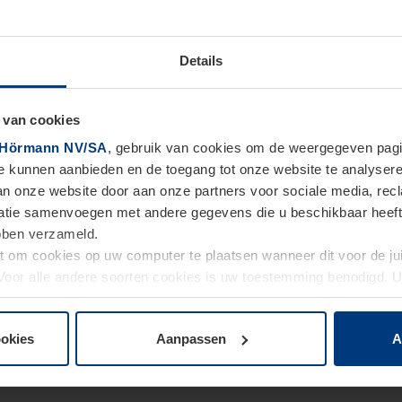
Details
 van cookies
Hörmann NV/SA
, gebruik van cookies om de weergegeven pagin
te kunnen aanbieden en de toegang tot onze website te analyser
van onze website door aan onze partners voor sociale media, re
tie samenvoegen met andere gegevens die u beschikbaar heeft ge
ebben verzameld.
ht om cookies op uw computer te plaatsen wanneer dit voor de j
. Voor alle andere soorten cookies is uw toestemming benodigd.
cookies op pagina
Privacyverklaring
op onze website wijzigen o
ookies
Aanpassen
A