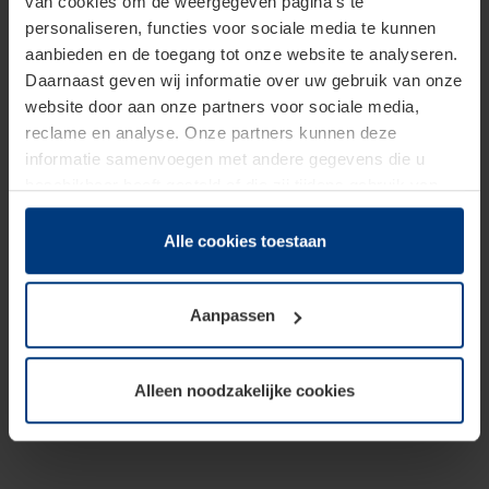
van cookies om de weergegeven pagina's te
personaliseren, functies voor sociale media te kunnen
aanbieden en de toegang tot onze website te analyseren.
Daarnaast geven wij informatie over uw gebruik van onze
website door aan onze partners voor sociale media,
reclame en analyse. Onze partners kunnen deze
informatie samenvoegen met andere gegevens die u
beschikbaar heeft gesteld of die zij tijdens gebruik van
hun diensten hebben verzameld.
Juridisch hebben wij het recht om cookies op uw
Alle cookies toestaan
computer te plaatsen wanneer dit voor de juiste werking
van deze pagina's absoluut vereist is. Voor alle andere
Aanpassen
soorten cookies is uw toestemming benodigd. Uw
toestemming kunt u op elk moment bij de uitleg van de
cookies op pagina
Privacyverklaring
op onze website
Alleen noodzakelijke cookies
wijzigen of herroepen.