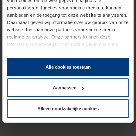
van cookies om de weergegeven pagina's te
personaliseren, functies voor sociale media te kunnen
aanbieden en de toegang tot onze website te analyseren.
Daarnaast geven wij informatie over uw gebruik van onze
website door aan onze partners voor sociale media,
reclame en analyse. Onze partners kunnen deze
informatie samenvoegen met andere gegevens die u
beschikbaar heeft gesteld of die zij tijdens gebruik van
hun diensten hebben verzameld.
Juridisch hebben wij het recht om cookies op uw
Alle cookies toestaan
computer te plaatsen wanneer dit voor de juiste werking
van deze pagina's absoluut vereist is. Voor alle andere
Aanpassen
soorten cookies is uw toestemming benodigd. Uw
toestemming kunt u op elk moment bij de uitleg van de
cookies op pagina
Privacyverklaring
op onze website
Alleen noodzakelijke cookies
wijzigen of herroepen.