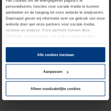
van cookies om de weergegeven pagina's te
personaliseren, functies voor sociale media te kunnen
aanbieden en de toegang tot onze website te analyseren.
Daarnaast geven wij informatie over uw gebruik van onze
website door aan onze partners voor sociale media,
reclame en analyse. Onze partners kunnen deze
informatie samenvoegen met andere gegevens die u
beschikbaar heeft gesteld of die zij tijdens gebruik van
hun diensten hebben verzameld.
Juridisch hebben wij het recht om cookies op uw
Alle cookies toestaan
computer te plaatsen wanneer dit voor de juiste werking
van deze pagina's absoluut vereist is. Voor alle andere
Aanpassen
soorten cookies is uw toestemming benodigd. Uw
toestemming kunt u op elk moment bij de uitleg van de
cookies op pagina
Privacyverklaring
op onze website
Alleen noodzakelijke cookies
wijzigen of herroepen.