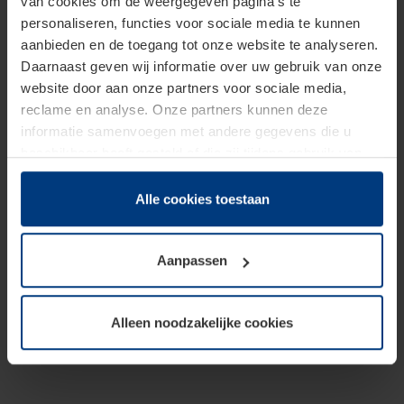
van cookies om de weergegeven pagina's te
personaliseren, functies voor sociale media te kunnen
aanbieden en de toegang tot onze website te analyseren.
Daarnaast geven wij informatie over uw gebruik van onze
website door aan onze partners voor sociale media,
reclame en analyse. Onze partners kunnen deze
informatie samenvoegen met andere gegevens die u
beschikbaar heeft gesteld of die zij tijdens gebruik van
hun diensten hebben verzameld.
Juridisch hebben wij het recht om cookies op uw
Alle cookies toestaan
computer te plaatsen wanneer dit voor de juiste werking
van deze pagina's absoluut vereist is. Voor alle andere
Aanpassen
soorten cookies is uw toestemming benodigd. Uw
toestemming kunt u op elk moment bij de uitleg van de
cookies op pagina
Privacyverklaring
op onze website
Alleen noodzakelijke cookies
wijzigen of herroepen.