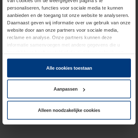
van cookies om de weergegeven pagina's te
personaliseren, functies voor sociale media te kunnen
aanbieden en de toegang tot onze website te analyseren.
Daarnaast geven wij informatie over uw gebruik van onze
website door aan onze partners voor sociale media,
reclame en analyse. Onze partners kunnen deze
informatie samenvoegen met andere gegevens die u
beschikbaar heeft gesteld of die zij tijdens gebruik van
hun diensten hebben verzameld.
Juridisch hebben wij het recht om cookies op uw
Alle cookies toestaan
computer te plaatsen wanneer dit voor de juiste werking
van deze pagina's absoluut vereist is. Voor alle andere
Aanpassen
soorten cookies is uw toestemming benodigd. Uw
toestemming kunt u op elk moment bij de uitleg van de
cookies op pagina
Privacyverklaring
op onze website
Alleen noodzakelijke cookies
wijzigen of herroepen.