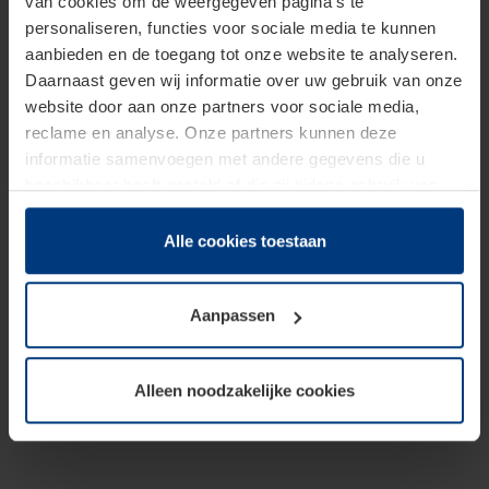
van cookies om de weergegeven pagina's te
personaliseren, functies voor sociale media te kunnen
aanbieden en de toegang tot onze website te analyseren.
Daarnaast geven wij informatie over uw gebruik van onze
website door aan onze partners voor sociale media,
reclame en analyse. Onze partners kunnen deze
informatie samenvoegen met andere gegevens die u
beschikbaar heeft gesteld of die zij tijdens gebruik van
hun diensten hebben verzameld.
Juridisch hebben wij het recht om cookies op uw
Alle cookies toestaan
computer te plaatsen wanneer dit voor de juiste werking
van deze pagina's absoluut vereist is. Voor alle andere
Aanpassen
soorten cookies is uw toestemming benodigd. Uw
toestemming kunt u op elk moment bij de uitleg van de
cookies op pagina
Privacyverklaring
op onze website
Alleen noodzakelijke cookies
wijzigen of herroepen.