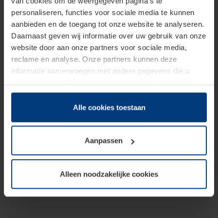
van cookies om de weergegeven pagina's te
personaliseren, functies voor sociale media te kunnen
aanbieden en de toegang tot onze website te analyseren.
Daarnaast geven wij informatie over uw gebruik van onze
website door aan onze partners voor sociale media,
reclame en analyse. Onze partners kunnen deze
informatie samenvoegen met andere gegevens die u
beschikbaar heeft gesteld of die zij tijdens gebruik van
hun diensten hebben verzameld.
Juridisch hebben wij het recht om cookies op uw
Alle cookies toestaan
computer te plaatsen wanneer dit voor de juiste werking
van deze pagina's absoluut vereist is. Voor alle andere
Aanpassen
soorten cookies is uw toestemming benodigd. Uw
toestemming kunt u op elk moment bij de uitleg van de
cookies op pagina
Privacyverklaring
op onze website
Alleen noodzakelijke cookies
wijzigen of herroepen.