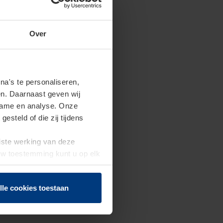
Over
a's te personaliseren,
en. Daarnaast geven wij
clame en analyse. Onze
steld of die zij tijdens
uiste werking van deze
 Uw toestemming kunt u op elk
f herroepen.
lle cookies toestaan