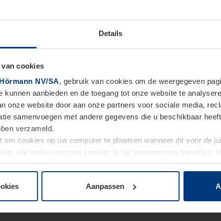
Details
 van cookies
Hörmann NV/SA
, gebruik van cookies om de weergegeven pagin
te kunnen aanbieden en de toegang tot onze website te analyser
van onze website door aan onze partners voor sociale media, re
tie samenvoegen met andere gegevens die u beschikbaar heeft ge
ebben verzameld.
ht om cookies op uw computer te plaatsen wanneer dit voor de j
. Voor alle andere soorten cookies is uw toestemming benodigd.
cookies op pagina
Privacyverklaring
op onze website wijzigen o
ookies
Aanpassen
A