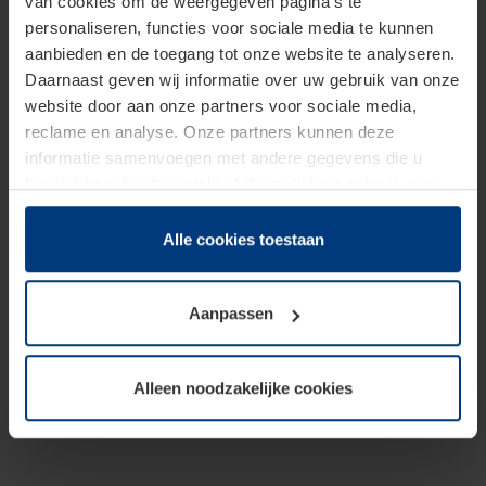
van cookies om de weergegeven pagina's te
personaliseren, functies voor sociale media te kunnen
aanbieden en de toegang tot onze website te analyseren.
Daarnaast geven wij informatie over uw gebruik van onze
website door aan onze partners voor sociale media,
reclame en analyse. Onze partners kunnen deze
informatie samenvoegen met andere gegevens die u
beschikbaar heeft gesteld of die zij tijdens gebruik van
hun diensten hebben verzameld.
Juridisch hebben wij het recht om cookies op uw
Alle cookies toestaan
computer te plaatsen wanneer dit voor de juiste werking
van deze pagina's absoluut vereist is. Voor alle andere
Aanpassen
soorten cookies is uw toestemming benodigd. Uw
toestemming kunt u op elk moment bij de uitleg van de
cookies op pagina
Privacyverklaring
op onze website
Alleen noodzakelijke cookies
wijzigen of herroepen.