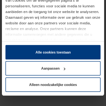
van cookies om de weergegeven pagina's te
personaliseren, functies voor sociale media te kunnen
aanbieden en de toegang tot onze website te analyseren.
Daarnaast geven wij informatie over uw gebruik van onze
website door aan onze partners voor sociale media,
reclame en analyse. Onze partners kunnen deze
informatie samenvoegen met andere gegevens die u
beschikbaar heeft gesteld of die zij tijdens gebruik van
hun diensten hebben verzameld.
Juridisch hebben wij het recht om cookies op uw
Alle cookies toestaan
computer te plaatsen wanneer dit voor de juiste werking
van deze pagina's absoluut vereist is. Voor alle andere
Aanpassen
soorten cookies is uw toestemming benodigd. Uw
toestemming kunt u op elk moment bij de uitleg van de
cookies op pagina
Privacyverklaring
op onze website
Alleen noodzakelijke cookies
wijzigen of herroepen.