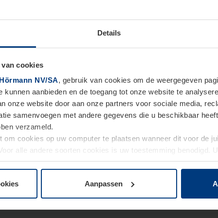
Details
 van cookies
Hörmann NV/SA
, gebruik van cookies om de weergegeven pagin
te kunnen aanbieden en de toegang tot onze website te analyser
van onze website door aan onze partners voor sociale media, re
tie samenvoegen met andere gegevens die u beschikbaar heeft ge
ebben verzameld.
ht om cookies op uw computer te plaatsen wanneer dit voor de j
. Voor alle andere soorten cookies is uw toestemming benodigd.
cookies op pagina
Privacyverklaring
op onze website wijzigen o
ookies
Aanpassen
A