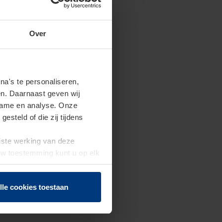
Over
a's te personaliseren,
en. Daarnaast geven wij
clame en analyse. Onze
steld of die zij tijdens
uiste werking van deze
 Uw toestemming kunt u op elk
f herroepen.
lle cookies toestaan