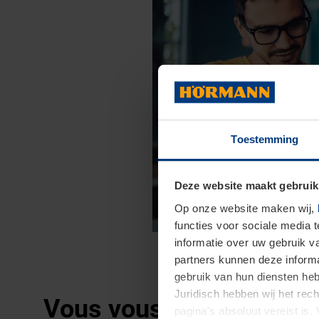
Toestemming
Deze website maakt gebruik
Op onze website maken wij,
functies voor sociale media 
informatie over uw gebruik 
partners kunnen deze informa
gebruik van hun diensten h
Juridisch hebben wij het rec
Vous vous intéressez à 
pagina's absoluut vereist is