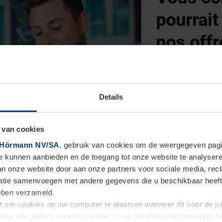
pourrait
nos offr
Envoyez notre r
intéressés !
Details
PARTAGER L
 van cookies
Hörmann NV/SA
, gebruik van cookies om de weergegeven pagin
te kunnen aanbieden en de toegang tot onze website te analyser
van onze website door aan onze partners voor sociale media, re
tie samenvoegen met andere gegevens die u beschikbaar heeft ge
ebben verzameld.
ht om cookies op uw computer te plaatsen wanneer dit voor de j
d’autres produits Hörmann à
. Voor alle andere soorten cookies is uw toestemming benodigd.