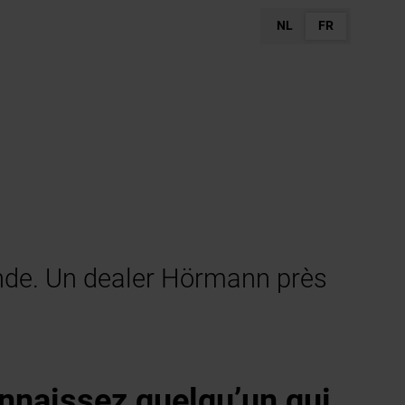
NL
FR
nde. Un dealer Hörmann près
nnaissez quelqu’un qui