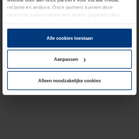
reclame en analyse. Onze partners kunnen deze
informatie samenvoegen met andere gegevens die u
beschikbaar heeft gesteld of die zij tijdens gebruik van
hun diensten hebben verzameld.
Juridisch hebben wij het recht om cookies op uw
Alle cookies toestaan
computer te plaatsen wanneer dit voor de juiste werking
van deze pagina's absoluut vereist is. Voor alle andere
Aanpassen
soorten cookies is uw toestemming benodigd. Uw
toestemming kunt u op elk moment bij de uitleg van de
cookies op pagina
Privacyverklaring
op onze website
Alleen noodzakelijke cookies
wijzigen of herroepen.