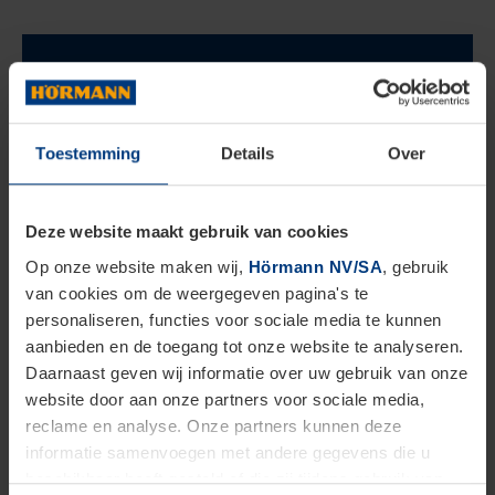
Toestemming
Details
Over
Deze website maakt gebruik van cookies
Op onze website maken wij,
Hörmann NV/SA
, gebruik
van cookies om de weergegeven pagina's te
personaliseren, functies voor sociale media te kunnen
aanbieden en de toegang tot onze website te analyseren.
Daarnaast geven wij informatie over uw gebruik van onze
website door aan onze partners voor sociale media,
Sécurité extérieure de votre abri de
reclame en analyse. Onze partners kunnen deze
jardin
informatie samenvoegen met andere gegevens die u
beschikbaar heeft gesteld of die zij tijdens gebruik van