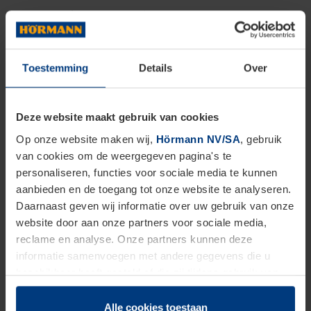
moderne sans poignées.
Personnalisation sans limites
: vous
souhaitez que vos portes aient exactement la
Toestemming
Details
Over
même couleur que vos murs pour un effet ton
sur ton
? Nos portes sont disponibles dans
Deze website maakt gebruik van cookies
toutes les couleurs RAL. On observe d’ailleurs
Op onze website maken wij,
Hörmann NV/SA
, gebruik
van cookies om de weergegeven pagina's te
aujourd’hui une tendance à délaisser les
personaliseren, functies voor sociale media te kunnen
finitions brillantes au profit des finitions
aanbieden en de toegang tot onze website te analyseren.
mates, qui confèrent un aspect plus doux et
Daarnaast geven wij informatie over uw gebruik van onze
website door aan onze partners voor sociale media,
plus luxueux.
reclame en analyse. Onze partners kunnen deze
informatie samenvoegen met andere gegevens die u
Contraste et profondeur
: une tendance
beschikbaar heeft gesteld of die zij tijdens gebruik van
marquante consiste à jouer avec les niveaux
hun diensten hebben verzameld.
de brillance. Associez des murs mats à des
Juridisch hebben wij het recht om cookies op uw
Alle cookies toestaan