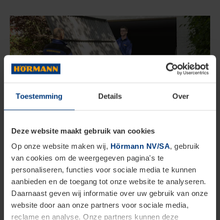
Toestemming
Details
Over
Deze website maakt gebruik van cookies
Pour vous, Hörmann met les points
Op onze website maken wij,
Hörmann NV/SA
, gebruik
sur les Ö
van cookies om de weergegeven pagina's te
personaliseren, functies voor sociale media te kunnen
Vous faites face à un problème soudain et vous
aanbieden en de toegang tot onze website te analyseren.
Daarnaast geven wij informatie over uw gebruik van onze
avez besoin d’une nouvelle porte de garage
website door aan onze partners voor sociale media,
rapidement ? Adressez-vous à l’un de nos dealers.
reclame en analyse. Onze partners kunnen deze