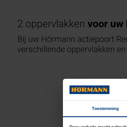
2 oppervlakken
voor uw 
Bij uw Hörmann actiepoort Reno
verschillende oppervlakken en 
Toestemming
Deze website maakt gebruik