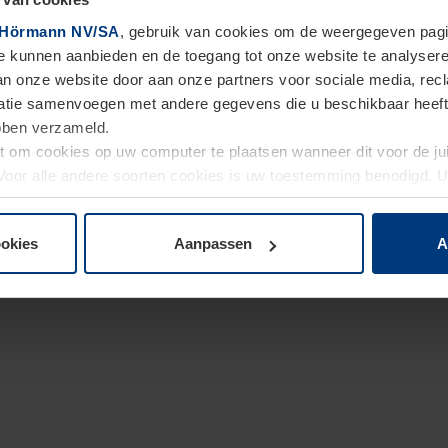
Hörmann NV/SA
, gebruik van cookies om de weergegeven pagin
te kunnen aanbieden en de toegang tot onze website te analyser
van onze website door aan onze partners voor sociale media, re
tie samenvoegen met andere gegevens die u beschikbaar heeft ge
ebben verzameld.
ht om cookies op uw computer te plaatsen wanneer dit voor de j
. Voor alle andere soorten cookies is uw toestemming benodigd.
cookies op pagina
Privacyverklaring
op onze website wijzigen o
ookies
Aanpassen
A
 en aannemingsvoorwaarden Hörmann Belgium NV/SA (Me