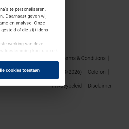
a's te personaliseren,
en. Daarnaast geven wij
clame en analyse. Onze
steld of die zij tijdens
uiste werking van deze
 Uw toestemming kunt u op elk
f herroepen.
Terms & Conditions
lle cookies toestaan
talen Schrijnwerk versie 04/2026)
Colofon
Privacybeleid
Disclaimer