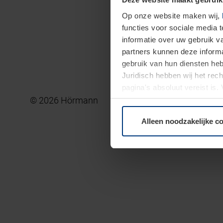
Op onze website maken wij,
functies voor sociale media 
informatie over uw gebruik 
partners kunnen deze informa
gebruik van hun diensten h
Juridisch hebben wij het rec
pagina's absoluut vereist is
© 2026 Hörmann
moment bij de uitleg van de 
Alleen noodzakelijke c
Algemene verkoops-