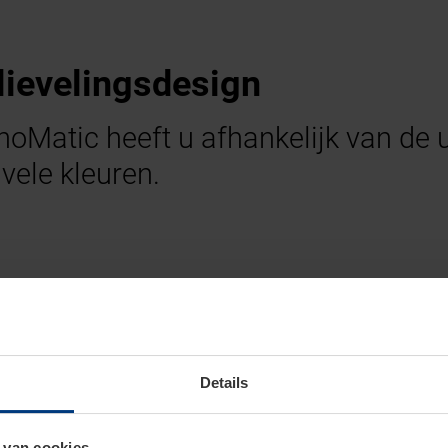
lievelingsdesign
Matic heeft u afhankelijk van de u
vele kleuren.
Details
 van cookies