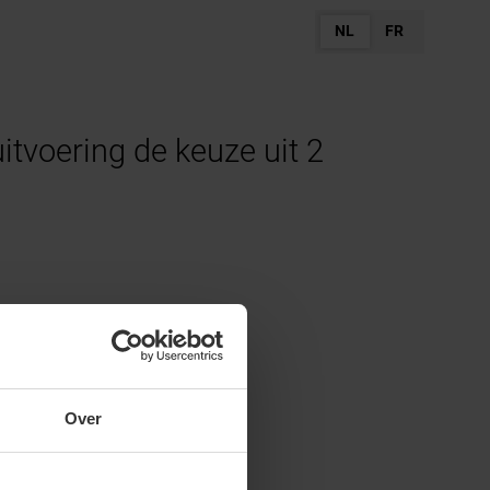
NL
FR
itvoering de keuze uit 2
Over