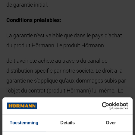
de garantie initial.
Conditions préalables:
La garantie n’est valable que dans le pays d’achat
du produit Hörmann. Le produit Hörmann
doit avoir été acheté au travers du canal de
distribution spécifié par notre société. Le droit à la
garantie ne s’applique qu’aux dommages subis par
l’objet du contrat (produit Hörmann) lui-même. Le
justificatif d'achat, y compris la date et la signature
du revendeur, fait office de preuve pour le droit à la
garantie.
Toestemming
Details
Over