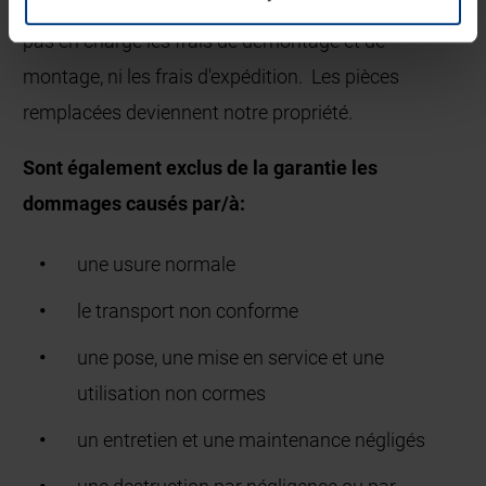
à compenser une moins-value. Nous ne prenons
pas en charge les frais de démontage et de
montage, ni les frais d'expédition. Les pièces
remplacées deviennent notre propriété.
Sont également exclus de la garantie les
dommages causés par/à:
une usure normale
le transport non conforme
une pose, une mise en service et une
utilisation non cormes
un entretien et une maintenance négligés