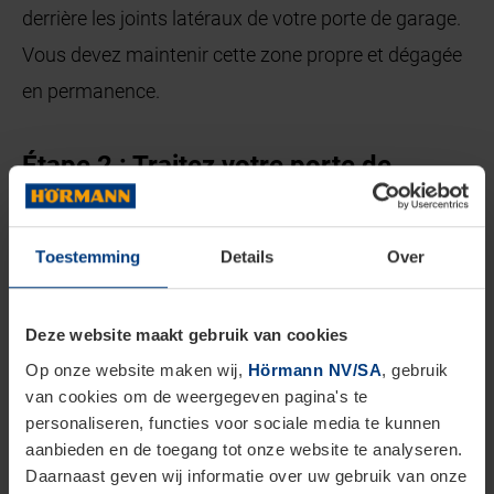
derrière les joints latéraux de votre porte de garage.
Vous devez maintenir cette zone propre et dégagée
en permanence.
Étape 2 : Traitez votre porte de
garage et protégez-la comme elle le
mérite
Toestemming
Details
Over
Après le nettoyage, nous vous conseillons de vous
attarder un peu plus sur les différents éléments de
Deze website maakt gebruik van cookies
votre porte de garage. Protégez votre porte en y
Op onze website maken wij,
Hörmann NV/SA
, gebruik
appliquant de la cire de carrosserie afin d’évacuer
van cookies om de weergegeven pagina's te
personaliseren, functies voor sociale media te kunnen
l’excès d’humidité. Graissez également tous les
aanbieden en de toegang tot onze website te analyseren.
joints avec de la vaseline pour qu’ils restent souples.
Daarnaast geven wij informatie over uw gebruik van onze