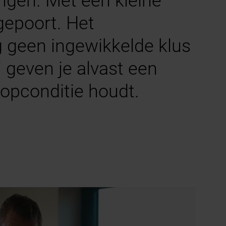
ngen. Met een kleine
agepoort. Het
g geen ingewikkelde klus
j geven je alvast een
topconditie houdt.