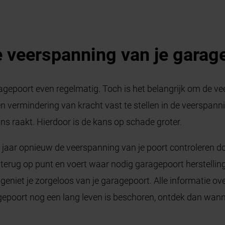
e veerspanning van je garag
ragepoort even regelmatig. Toch is het belangrijk om de ve
en vermindering van kracht vast te stellen in de veerspann
ns raakt. Hierdoor is de kans op schade groter.
lk jaar opnieuw de veerspanning van je poort controleren d
 terug op punt en voert waar nodig garagepoort herstellin
niet je zorgeloos van je garagepoort. Alle informatie ove
ragepoort nog een lang leven is beschoren, ontdek dan wa