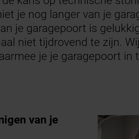
de kans op technische stori
iet je nog langer van je gar
n je garagepoort is gelukki
al niet tijdrovend te zijn. Wi
armee je je garagepoort in 
nigen van je