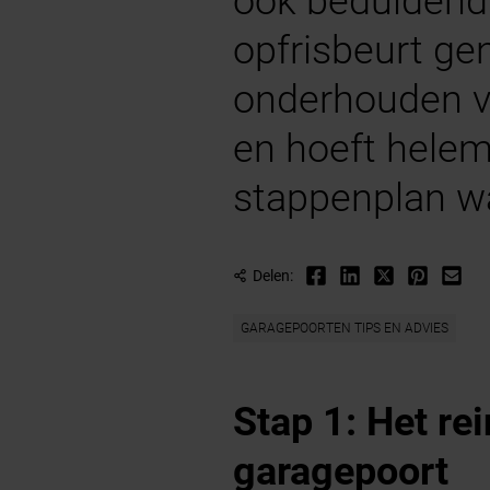
ook beduidend 
opfrisbeurt gen
onderhouden va
en hoeft helema
stappenplan wa
Delen:
GARAGEPOORTEN TIPS EN ADVIES
Stap 1: Het rei
garagepoort