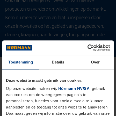
Ook dit jaar brengen wij weer tal van nieuwe
producten en verdere ontwikkelingen op de markt.
Kom nu meer te weten en laat u inspireren door
onze innovaties op het gebied van garagedeuren,
deuren, kozijnen, aandrijvingen, toegangscontrole-
en opbergsystemen.
Toestemming
Details
Over
Goede redenen om te kiezen voor
Hörmann
Deze website maakt gebruik van cookies
Duurzame kwaliteit en hoogste veiligheid
Op onze website maken wij,
Hörmann NV/SA
, gebruik
van cookies om de weergegeven pagina's te
personaliseren, functies voor sociale media te kunnen
aanbieden en de toegang tot onze website te analyseren.
Daarnaast geven wij informatie over uw gebruik van onze