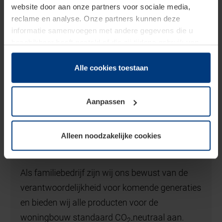
website door aan onze partners voor sociale media,
reclame en analyse. Onze partners kunnen deze
informatie samenvoegen met andere gegevens die u
beschikbaar heeft gesteld of die zij tijdens gebruik van
hun diensten hebben verzameld.
Juridisch hebben wij het recht om cookies op uw
Alle cookies toestaan
computer te plaatsen wanneer dit voor de juiste werking
van deze pagina's absoluut vereist is. Voor alle andere
Aanpassen
soorten cookies is uw toestemming benodigd. Uw
toestemming kunt u op elk moment bij de uitleg van de
cookies op pagina
Privacyverklaring
op onze website
Alleen noodzakelijke cookies
wijzigen of herroepen.
Wij denken en handelen groen
Als familiebedrijf zijn wij ons bewust van de
verantwoordelijkheid voor komende generaties
en bieden wij alle producten voor de
woningbouw standaard CO
neutraal aan.
2-