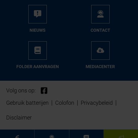
NIEUWS
CON­TACT
FOL­DER AAN­VRA­GEN
ME­DIA­CEN­TER
Volg ons op:
Gebruik batterijen
Colofon
Privacybeleid
Disclaimer