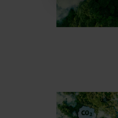
voork
we ja
gecer