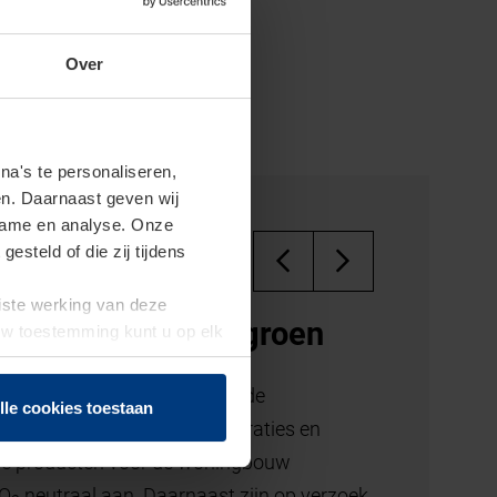
oorten
Over
a's te personaliseren,
en. Daarnaast geven wij
clame en analyse. Onze
steld of die zij tijdens
uiste werking van deze
 Uw toestemming kunt u op elk
f herroepen.
lle cookies toestaan