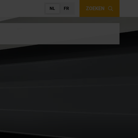
ZOEKEN
NL
FR