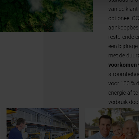
2-
2
verminderen en
omen van emissies
andere maatregelen
besparen
arlijks meer dan 75000 ton
CO
2
tificeerde klimaatbeschermingsprojecten