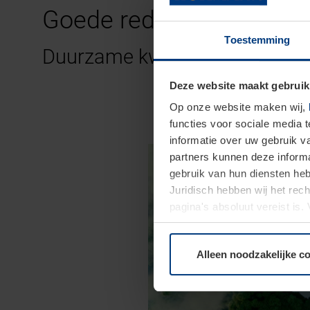
Goede redenen om te ki
Toestemming
Duurzame kwaliteit en hoogste
Deze website maakt gebruik
Op onze website maken wij,
functies voor sociale media 
informatie over uw gebruik 
partners kunnen deze informa
gebruik van hun diensten h
Juridisch hebben wij het rec
pagina's absoluut vereist is
moment bij de uitleg van de 
Alleen noodzakelijke c