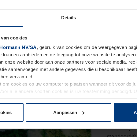
ezen voor
Hörmann-garagep
Details
 veiligheid
 van cookies
Hörmann NV/SA
, gebruik van cookies om de weergegeven pagin
te kunnen aanbieden en de toegang tot onze website te analyser
van onze website door aan onze partners voor sociale media, re
tie samenvoegen met andere gegevens die u beschikbaar heeft ge
ebben verzameld.
ht om cookies op uw computer te plaatsen wanneer dit voor de j
. Voor alle andere soorten cookies is uw toestemming benodigd.
cookies op pagina
Privacyverklaring
op onze website wijzigen o
ookies
Aanpassen
A