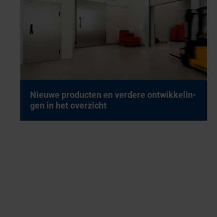
Nieu­we pro­duc­ten en ver­de­re ont­wik­ke­lin­
gen in het over­zicht