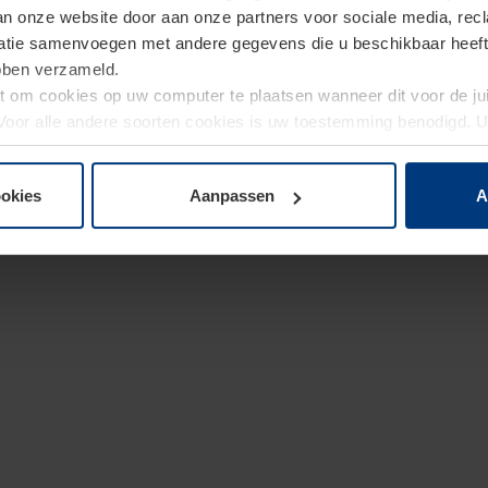
van onze website door aan onze partners voor sociale media, re
tie samenvoegen met andere gegevens die u beschikbaar heeft ge
ebben verzameld.
ht om cookies op uw computer te plaatsen wanneer dit voor de j
. Voor alle andere soorten cookies is uw toestemming benodigd.
cookies op pagina
Privacyverklaring
op onze website wijzigen o
ookies
Aanpassen
A