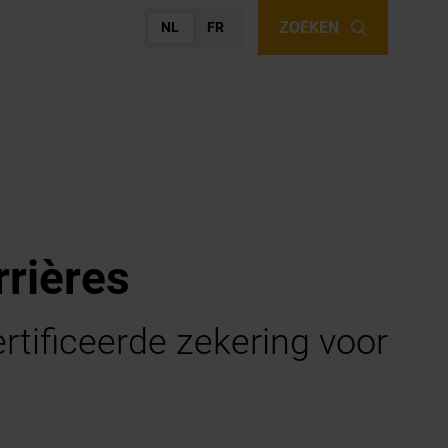
ZOEKEN
NL
FR
rrières
rtificeerde zekering voor