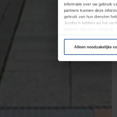
informatie over uw gebruik 
partners kunnen deze informa
gebruik van hun diensten h
Juridisch hebben wij het rec
pagina's absoluut vereist is
moment bij de uitleg van de 
Alleen noodzakelijke c