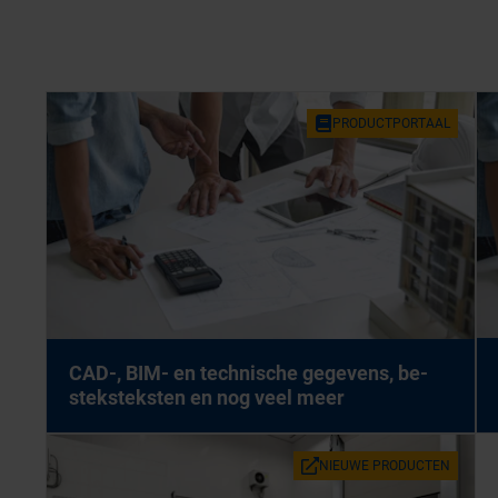
PRO­DUCT­POR­TAAL
CAD-, BIM- en tech­ni­sche ge­ge­vens, be­
stek­stek­sten en nog veel meer
NIEU­WE PRO­DUC­TEN