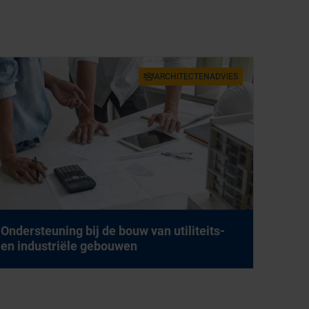
AR­CHI­TEC­TEN­AD­VIES
On­der­steu­ning bij de bouw van uti­li­teits-
en in­du­stri­ë­le ge­bou­wen