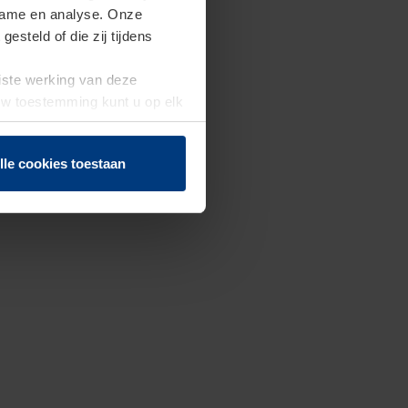
clame en analyse. Onze
steld of die zij tijdens
uiste werking van deze
 Uw toestemming kunt u op elk
f herroepen.
lle cookies toestaan