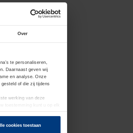
Over
a's te personaliseren,
en. Daarnaast geven wij
clame en analyse. Onze
steld of die zij tijdens
uiste werking van deze
 Uw toestemming kunt u op elk
f herroepen.
lle cookies toestaan