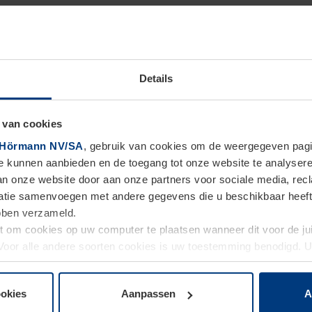
Details
 van cookies
Hörmann NV/SA
, gebruik van cookies om de weergegeven pagin
te kunnen aanbieden en de toegang tot onze website te analyser
van onze website door aan onze partners voor sociale media, re
tie samenvoegen met andere gegevens die u beschikbaar heeft ge
ebben verzameld.
ht om cookies op uw computer te plaatsen wanneer dit voor de j
. Voor alle andere soorten cookies is uw toestemming benodigd.
cookies op pagina
Privacyverklaring
op onze website wijzigen o
ookies
Aanpassen
A