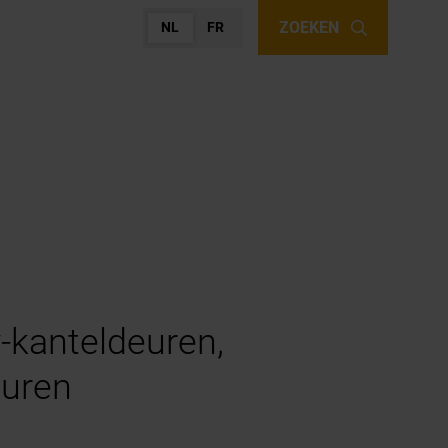
ZOEKEN
NL
FR
y-kanteldeuren,
euren