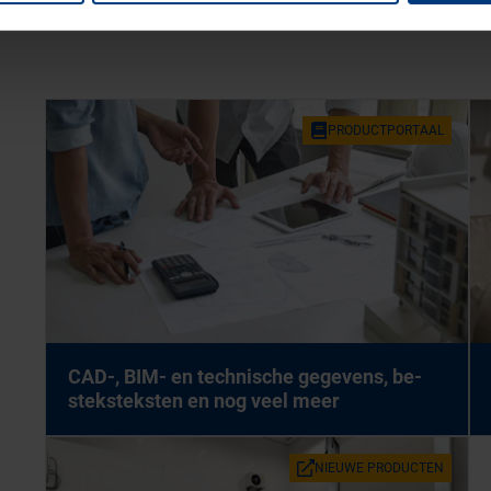
PRO­DUCT­POR­TAAL
CAD-, BIM- en tech­ni­sche ge­ge­vens, be­
stek­stek­sten en nog veel meer
NIEU­WE PRO­DUC­TEN