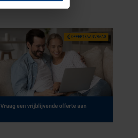
OF­FER­TE­AAN­VRAAG
Vraag een vrij­blij­ven­de of­fer­te aan