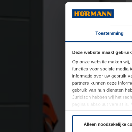
Toestemming
Deze website maakt gebruik
Op onze website maken wij,
functies voor sociale media 
informatie over uw gebruik 
partners kunnen deze informa
gebruik van hun diensten h
Juridisch hebben wij het rec
pagina's absoluut vereist is
moment bij de uitleg van de 
Alleen noodzakelijke c