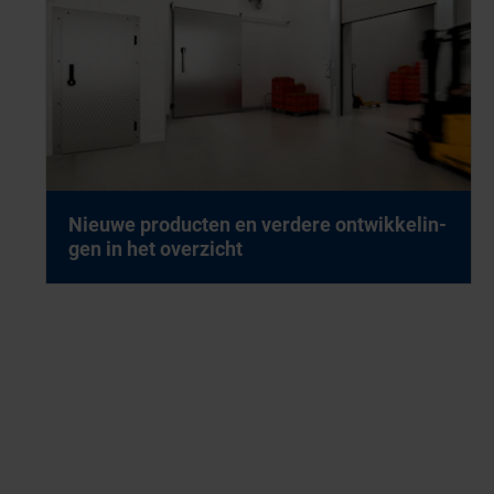
Nieu­we pro­duc­ten en ver­de­re ont­wik­ke­lin­
gen in het over­zicht