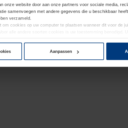
van onze website door aan onze partners voor sociale media, re
tie samenvoegen met andere gegevens die u beschikbaar heeft ge
ebben verzameld.
ht om cookies op uw computer te plaatsen wanneer dit voor de j
. Voor alle andere soorten cookies is uw toestemming benodigd.
cookies op pagina
Privacyverklaring
op onze website wijzigen o
ookies
Aanpassen
A