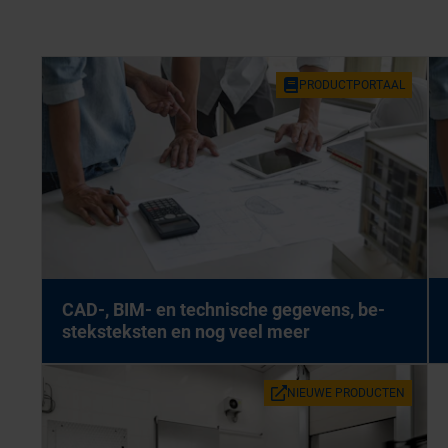
PRO­DUCT­POR­TAAL
CAD-, BIM- en tech­ni­sche ge­ge­vens, be­
stek­stek­sten en nog veel meer
NIEU­WE PRO­DUC­TEN