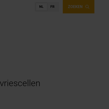
ZOEKEN
NL
FR
vriescellen