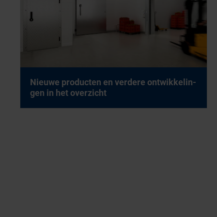
Nieu­we pro­duc­ten en ver­de­re ont­wik­ke­lin­
gen in het over­zicht