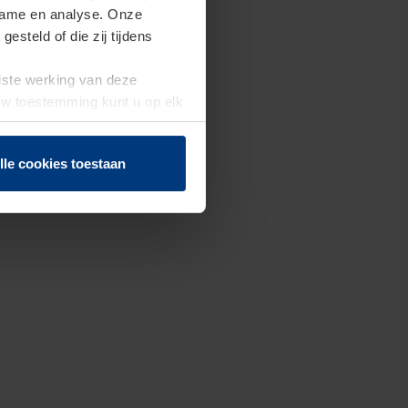
clame en analyse. Onze
steld of die zij tijdens
uiste werking van deze
 Uw toestemming kunt u op elk
f herroepen.
lle cookies toestaan