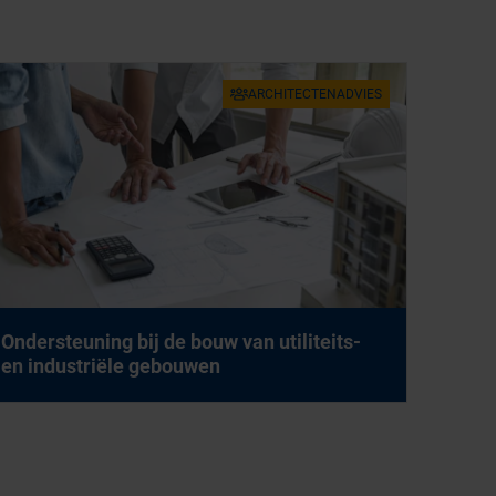
AR­CHI­TEC­TEN­AD­VIES
On­der­steu­ning bij de bouw van uti­li­teits-
en in­du­stri­ë­le ge­bou­wen