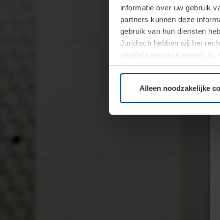
informatie over uw gebruik 
partners kunnen deze informa
gebruik van hun diensten h
Juridisch hebben wij het rec
pagina's absoluut vereist is
moment bij de uitleg van de 
Alleen noodzakelijke c