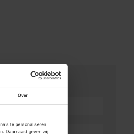
Over
oon
*
a's te personaliseren,
en. Daarnaast geven wij