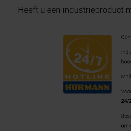
Heeft u een industrieproduct 
Cont
Indi
hoo
Mail
Voo
24/
Besp
om d