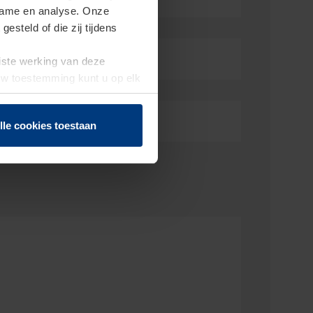
clame en analyse. Onze
steld of die zij tijdens
uiste werking van deze
 Uw toestemming kunt u op elk
f herroepen.
mer
lle cookies toestaan