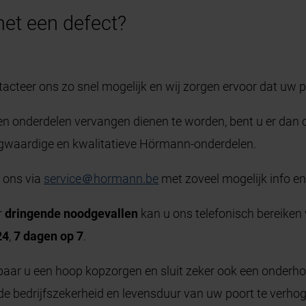
met een defect?
acteer ons zo snel mogelijk en wij zorgen ervoor dat uw p
en onderdelen vervangen dienen te worden, bent u er dan o
gwaardige en kwalitatieve Hörmann-onderdelen.
 ons via
service＠hormann
.
be
met zoveel mogelijk info en
r
dringende noodgevallen
kan u ons telefonisch bereiken
24
,
7 dagen op 7
.
aar u een hoop kopzorgen en sluit zeker ook een onderhou
e bedrijfszekerheid en levensduur van uw poort te verhog