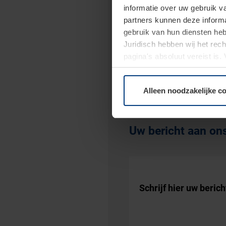
informatie over uw gebruik 
partners kunnen deze informa
gebruik van hun diensten h
Postcode
*
Juridisch hebben wij het rec
pagina's absoluut vereist is
moment bij de uitleg van de 
E-mailadres
*
Alleen noodzakelijke c
Uw bericht aan on
Schrijf hier uw berich