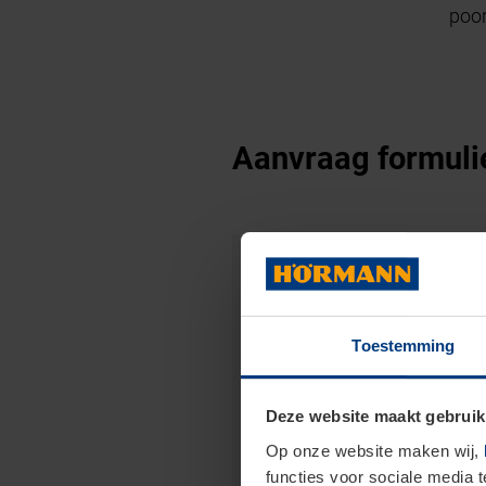
poor
Aanvraag formulie
Contactgegevens
Toestemming
Bedrijf
*
Deze website maakt gebruik
Op onze website maken wij,
functies voor sociale media 
Straat