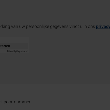
rking van uw persoonlijke gegevens vindt u in ons
privac
starten
Friendly
Captcha ⇗
 het poortnummer