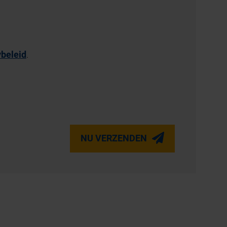
ybeleid
.
NU VERZENDEN