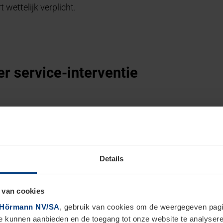
t wettelijk verplicht.
r service-interventie
Details
Contactpers
 van cookies
Hörmann NV/SA
, gebruik van cookies om de weergegeven pagin
te kunnen aanbieden en de toegang tot onze website te analyser
Nr.