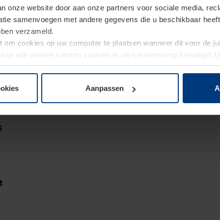
van onze website door aan onze partners voor sociale media, re
tie samenvoegen met andere gegevens die u beschikbaar heeft ge
ebben verzameld.
Woonplaats
ht om cookies op uw computer te plaatsen wanneer dit voor de j
. Voor alle andere soorten cookies is uw toestemming benodigd.
cookies op pagina
Privacyverklaring
op onze website wijzigen o
Telefoonnum
ookies
Aanpassen
A
s
t