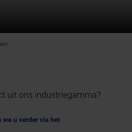
TACT
uct uit ons industriegamma?
n we u verder via het