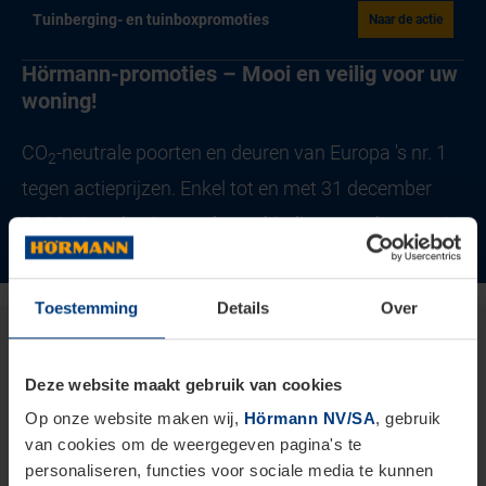
Tuinberging- en tuinboxpromoties
Naar de actie
Hörmann-promoties – Mooi en veilig voor uw
woning!
CO
-neutrale poorten en deuren van Europa 's nr. 1
2
tegen actieprijzen. Enkel tot en met 31 december
2026. Verzeker je van de aanbiedingen en bespaar!
Toestemming
Details
Over
Deze website maakt gebruik van cookies
Op onze website maken wij,
Hörmann NV/SA
, gebruik
van cookies om de weergegeven pagina's te
personaliseren, functies voor sociale media te kunnen