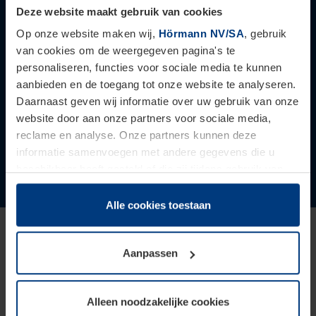
Deze website maakt gebruik van cookies
Op onze website maken wij,
Hörmann NV/SA
, gebruik
van cookies om de weergegeven pagina's te
personaliseren, functies voor sociale media te kunnen
Tuinbergingpromoties
aanbieden en de toegang tot onze website te analyseren.
Naar de actie
Daarnaast geven wij informatie over uw gebruik van onze
website door aan onze partners voor sociale media,
Tuinbergingen voor generaties van Europa's Nr. 1
reclame en analyse. Onze partners kunnen deze
tegen actieprijzen. Alleen van 1 maart tot en met 31
informatie samenvoegen met andere gegevens die u
december 2026!
beschikbaar heeft gesteld of die zij tijdens gebruik van
hun diensten hebben verzameld.
Juridisch hebben wij het recht om cookies op uw
Alle cookies toestaan
computer te plaatsen wanneer dit voor de juiste werking
van deze pagina's absoluut vereist is. Voor alle andere
Hörmann-tuinbergingen
Aanpassen
soorten cookies is uw toestemming benodigd. Uw
De vergelijking is de moeite waard
toestemming kunt u op elk moment bij de uitleg van de
cookies op pagina
Privacyverklaring
op onze website
Alleen noodzakelijke cookies
wijzigen of herroepen.