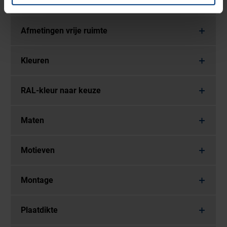
Daksoort
Afmetingen vrije ruimte
Kleuren
RAL-kleur naar keuze
Maten
Motieven
Montage
Plaatdikte