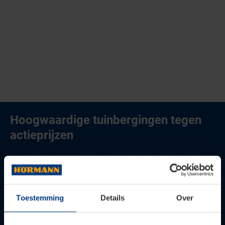
Hoogwaardige tuinbergingen tegen
actieprijzen
Toestemming
Details
Over