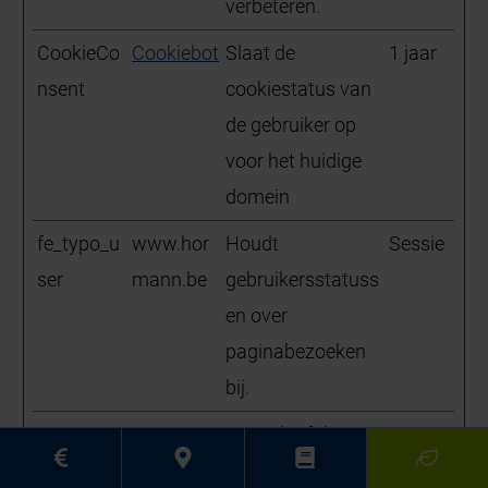
verbeteren.
CookieCo
Cookiebot
Slaat de
1 jaar
nsent
cookiestatus van
de gebruiker op
voor het huidige
domein
fe_typo_u
www.hor
Houdt
Sessie
ser
mann.be
gebruikersstatuss
en over
paginabezoeken
bij.
is_eu
Pinterest
Bepaalt of de
Sessie
gebruiker zich in