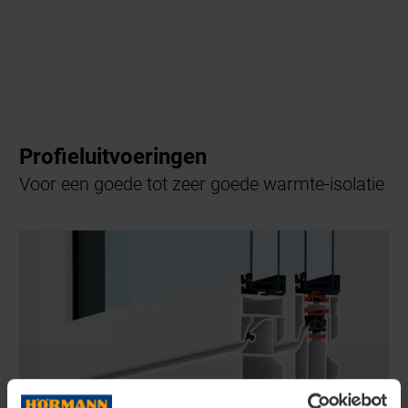
Profieluitvoeringen
Voor een goede tot zeer goede warmte-isolatie