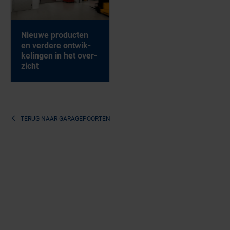
Nieu­we pro­duc­ten
en ver­de­re ont­wik­
ke­lin­gen in het over­
zicht
TERUG NAAR
GARAGEPOORTEN