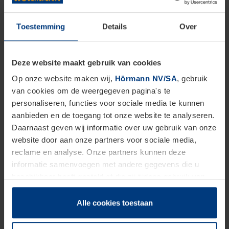
Toestemming
Details
Over
Deze website maakt gebruik van cookies
De Hörmann-poort met aluminium omramingen
Op onze website maken wij,
Hörmann NV/SA
, gebruik
van cookies om de weergegeven pagina's te
met normaal profiel
overtuigt door de goede
personaliseren, functies voor sociale media te kunnen
warmte-isolatie. Met het thermisch onderbroken
aanbieden en de toegang tot onze website te analyseren.
profiel van de ART 42 Thermo worden bijzonder
Daarnaast geven wij informatie over uw gebruik van onze
website door aan onze partners voor sociale media,
goede warmte-isolatiewaarden bereikt.
reclame en analyse. Onze partners kunnen deze
informatie samenvoegen met andere gegevens die u
beschikbaar heeft gesteld of die zij tijdens gebruik van
Vullingsvarianten
hun diensten hebben verzameld.
Juridisch hebben wij het recht om cookies op uw
Alle cookies toestaan
Bij de poort met aluminium omramingen van
computer te plaatsen wanneer dit voor de juiste werking
Hörmann hebt u de keuze uit 11
van deze pagina's absoluut vereist is. Voor alle andere