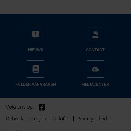
NIEUWS
CON­TACT
FOL­DER AAN­VRA­GEN
ME­DIA­CEN­TER
Volg ons op:
Gebruik batterijen
Colofon
Privacybeleid