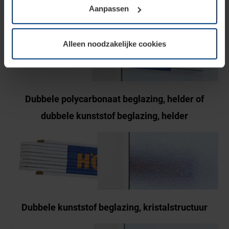
vullingsvarianten.
Aanpassen
soorten cookies is uw toestemming benodigd. Uw
toestemming kunt u op elk moment bij de uitleg van de
cookies op pagina
Privacyverklaring
op onze website
Alleen noodzakelijke cookies
wijzigen of herroepen.
Dubbele polycarbonaat beglazing, helder of
dubbele kunststof beglazing, helder
Dubbele kunststof beglazing, kristalstructuur