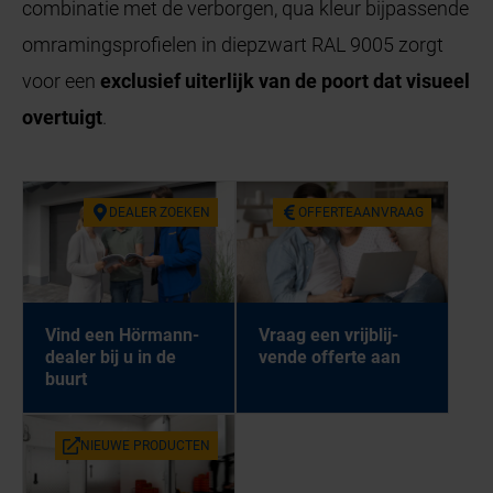
combinatie met de verborgen, qua kleur bijpassende
omramingsprofielen in diepzwart RAL 9005 zorgt
voor een
exclusief uiterlijk van de poort dat visueel
overtuigt
.
DEA­LER ZOE­KEN
OF­FER­TE­AAN­VRAAG
Vind een Hör­mann-
Vraag een vrij­blij­
dea­ler bij u in de
ven­de of­fer­te aan
buurt
NIEU­WE PRO­DUC­TEN